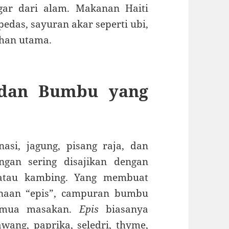
gar dari alam. Makanan Haiti
edas, sayuran akar seperti ubi,
ahan utama.
 dan Bumbu yang
asi, jagung, pisang raja, dan
ngan sering disajikan dengan
, atau kambing. Yang membuat
unaan “epis”, campuran bumbu
semua masakan.
Epis
biasanya
wang, paprika, seledri, thyme,