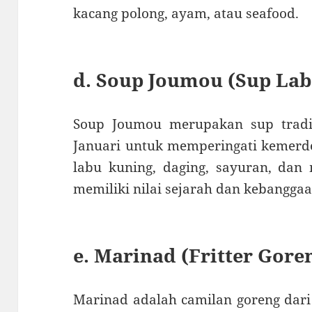
kacang polong, ayam, atau seafood.
d. Soup Joumou (Sup Lab
Soup Joumou merupakan sup tradi
Januari untuk memperingati kemerdek
labu kuning, daging, sayuran, dan m
memiliki nilai sejarah dan kebanggaa
e. Marinad (Fritter Gore
Marinad adalah camilan goreng dar