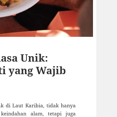
Rasa Unik:
ti yang Wajib
ak di Laut Karibia, tidak hanya
keindahan alam, tetapi juga