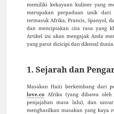
memiliki kekayaan kuliner yang me
merupakan perpaduan unik dari
termasuk Afrika, Prancis, Spanyol, 
dan menciptakan cita rasa yang k
Artikel ini akan mengajak Anda men
yang patut dicicipi dan dikenal dunia
1. Sejarah dan Penga
Masakan Haiti berkembang dari 
love.co
Afrika (yang dibawa oleh 
penjajahan masa lalu), dan unsur 
menghasilkan masakan yang kaya re