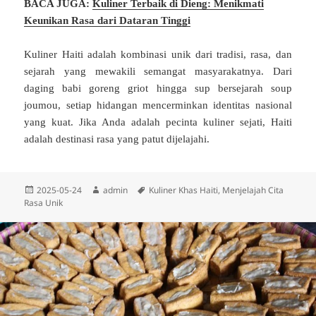
BACA JUGA:
Kuliner Terbaik di Dieng: Menikmati
Keunikan Rasa dari Dataran Tinggi
Kuliner Haiti adalah kombinasi unik dari tradisi, rasa, dan
sejarah yang mewakili semangat masyarakatnya. Dari
daging babi goreng griot hingga sup bersejarah soup
joumou, setiap hidangan mencerminkan identitas nasional
yang kuat. Jika Anda adalah pecinta kuliner sejati, Haiti
adalah destinasi rasa yang patut dijelajahi.
Diposkan
Penulis
Tag
2025-05-24
admin
Kuliner Khas Haiti
,
Menjelajah Cita
pada
Rasa Unik