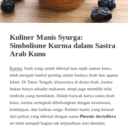
Kuliner Manis Syurga:
Simbolisme Kurma dalam Sastra
Arab Kuno
Kurma
,
buah
yang
sudah
dikenal
luas
sejak
zaman
kuno,
telah
menjadi
simbol
penting
dalam
budaya
Arab
dan
agama
Islam.
Di
Timur
Tengah,
khususnya
di
dunia
Arab,
kurma
bukan
hanya
sekadar
makanan,
tetapi
juga
memiliki
nilai
simbolis
yang
mendalam.
Dalam
banyak
karya
sastra
Arab
kuno,
kurma
seringkali
dihubungkan
dengan
kesuburan,
kehidupan,
dan
bahkan
surga.
Kuliner
manis
yang
berasal
dari
pohon
yang
dikenal
dengan
nama
Phoenix
dactylifera
ini
telah
menjadi
bagian
tak
terpisahkan
dari
identitas