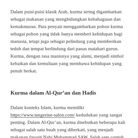
Dalam
puisi-
puisi
klasik
Arab,
kurma
sering
digambarkan
sebagai
makanan
yang
menghidangkan
kebahagiaan
dan
kemakmuran.
Para
penyair
menggambarkan
pohon
kurma
sebagai
pohon
yang
tidak
hanya
memberi
kehidupan
bagi
manusia,
tetapi
juga
sebagai
pelindung
yang
memberikan
teduh
dan
tempat
berlindung
dari
panas
matahari
gurun.
Kurma,
dengan
rasa
manisnya
yang
alami,
menjadi
simbol
kebaikan
dan
kemuliaan
yang
membawa
kehidupan
yang
penuh
berkat.
Kurma
dalam
Al-
Qur’an
dan
Hadis
Dalam
konteks
Islam,
kurma
memiliki
https://www.tangerine-salon.com/
kedudukan
yang
sangat
penting.
Dalam
Al-
Qur’an,
kurma
disebutkan
beberapa
kali
sebagai
salah
satu
buah
yang
diberkati,
yang
menjadi
makanan
favorit
Nabi
Muhammad
SAW.
Salah
satu
contoh