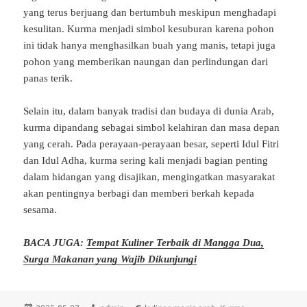
yang
terus
berjuang
dan
bertumbuh
meskipun
menghadapi
kesulitan.
Kurma
menjadi
simbol
kesuburan
karena
pohon
ini
tidak
hanya
menghasilkan
buah
yang
manis,
tetapi
juga
pohon
yang
memberikan
naungan
dan
perlindungan
dari
panas
terik.
Selain
itu,
dalam
banyak
tradisi
dan
budaya
di
dunia
Arab,
kurma
dipandang
sebagai
simbol
kelahiran
dan
masa
depan
yang
cerah.
Pada
perayaan-
perayaan
besar,
seperti
Idul
Fitri
dan
Idul
Adha,
kurma
sering
kali
menjadi
bagian
penting
dalam
hidangan
yang
disajikan,
mengingatkan
masyarakat
akan
pentingnya
berbagi
dan
memberi
berkah
kepada
sesama.
BACA JUGA:
Tempat Kuliner Terbaik di Mangga Dua,
Surga Makanan yang Wajib Dikunjungi