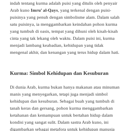
indah
tentang
kurma
adalah
puisi
yang
ditulis
oleh
penyair
Arab
kuno
Imru’
al-
Qays
,
yang
terkenal
dengan
puisi-
puisinya
yang
penuh
dengan
simbolisme
alam.
Dalam
salah
satu
puisinya,
ia
menggambarkan
keindahan
pohon
kurma
yang
tumbuh
di
oasis,
tempat
yang
dihuni
oleh
kisah-
kisah
cinta
yang
tak
lekang
oleh
waktu.
Dalam
puisi
ini,
kurma
menjadi
lambang
keabadian,
kehidupan
yang
tidak
mengenal
akhir,
dan
kenangan
yang
terus
hidup
dalam
hati.
Kurma:
Simbol
Kehidupan
dan
Kesuburan
Di
dunia
Arab,
kurma
bukan
hanya
makanan
atau
minuman
manis
yang
menyegarkan,
tetapi
juga
menjadi
simbol
kehidupan
dan
kesuburan.
Sebagai
buah
yang
tumbuh
di
tanah
keras
dan
gersang,
pohon
kurma
menggambarkan
ketahanan
dan
kemampuan
untuk
bertahan
hidup
dalam
kondisi
yang
sangat
sulit.
Dalam
sastra
Arab
kuno,
ini
digambarkan
sebagai
metafora
untuk
kehidupan
manusia