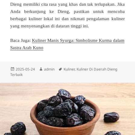
Dieng memiliki cita rasa yang khas dan tak terlupakan. Jika
Anda berkunjung ke Dieng, pastikan untuk mencoba
berbagai kuliner lokal ini dan nikmati pengalaman kuliner
yang menyenangkan di dataran tinggi ini.
Baca Juga:
Kuliner Manis Syurga: Simbolisme Kurma dalam
Sastra Arab Kuno
Diposkan
Penulis
Tag
2025-05-24
admin
Kuliner
,
Kuliner Di Daerah Dieng
pada
Terbaik