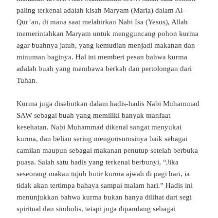
paling
terkenal
adalah
kisah
Maryam (
Maria)
dalam
Al-
Qur’an,
di
mana
saat
melahirkan
Nabi
Isa (
Yesus),
Allah
memerintahkan
Maryam
untuk
mengguncang
pohon
kurma
agar
buahnya
jatuh,
yang
kemudian
menjadi
makanan
dan
minuman
baginya.
Hal
ini
memberi
pesan
bahwa
kurma
adalah
buah
yang
membawa
berkah
dan
pertolongan
dari
Tuhan.
Kurma
juga
disebutkan
dalam
hadis-
hadis
Nabi
Muhammad
SAW
sebagai
buah
yang
memiliki
banyak
manfaat
kesehatan.
Nabi
Muhammad
dikenal
sangat
menyukai
kurma,
dan
beliau
sering
mengonsumsinya
baik
sebagai
camilan
maupun
sebagai
makanan
penutup
setelah
berbuka
puasa.
Salah
satu
hadis
yang
terkenal
berbunyi, “
Jika
seseorang
makan
tujuh
butir
kurma
ajwah
di
pagi
hari,
ia
tidak
akan
tertimpa
bahaya
sampai
malam
hari.”
Hadis
ini
menunjukkan
bahwa
kurma
bukan
hanya
dilihat
dari
segi
spiritual
dan
simbolis,
tetapi
juga
dipandang
sebagai