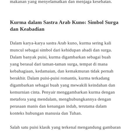
makanan
yang
menyelamatkan
dan
menjaga
kesehatan.
Kurma
dalam
Sastra
Arab
Kuno:
Simbol
Surga
dan
Keabadian
Dalam
karya-
karya
sastra
Arab
kuno,
kurma
sering
kali
muncul
sebagai
simbol
dari
kehidupan
abadi
dan
surga.
Dalam
banyak
puisi,
kurma
digambarkan
sebagai
buah
yang
berasal
dari
taman-
taman
surga,
tempat
di
mana
kebahagiaan,
kedamaian,
dan
kemakmuran
tidak
pernah
berakhir.
Dalam
puisi-
puisi
romantis,
kurma
terkadang
digambarkan
sebagai
buah
yang
mewakili
keindahan
dan
kemurnian
cinta.
Penyair
menggambarkan
kurma
dengan
metafora
yang
mendalam,
menghubungkannya
dengan
perasaan
manis
dan
kenangan
indah,
terutama
dalam
konteks
hubungan
manusia
dan
Tuhan.
Salah
satu
puisi
klasik
yang
terkenal
mengandung
gambaran