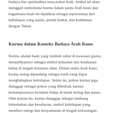
budaya
dan
spiritualitas
masyarakat
Arab.
Artikel
ini
akan
menggali
simbolisme
kurma
dalam
sastra
Arab
kuno
dan
bagaimana
buah
ini
dijadikan
sebagai
representasi
dari
kehidupan
yang
manis,
penuh
berkat,
dan
kedekatan
dengan
Tuhan.
Kurma
dalam
Konteks
Budaya
Arab
Kuno
Kurma
adalah
buah
yang
tumbuh
subur
di
kawasan
gurun,
menjadikannya
sebagai
simbol
kekuatan
dan
ketahanan
hidup
di
tengah
kerasnya
alam.
Dalam
sastra
Arab
kuno,
kurma
sering
dipandang
sebagai
buah
yang
dapat
menghidupkan
kehidupan.
Selain
itu,
pohon
kurma
juga
dianggap
sebagai
pohon
yang
diberkati,
karena
kemampuannya
bertahan
hidup
di
tanah
kering
dan
panas.
Oleh
karena
itu,
kurma
dianggap
sebagai
lambang
keberkahan
dan
kesuburan,
simbol
kehidupan
yang
memberi
energi
dan
kenyamanan
di
tengah
kekurangan.